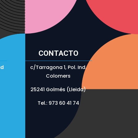
CONTACTO
ad
c/Tarragona 1, Pol. Ind.
Colomers
25241 Golmés (Lleida)
Tel.: 973 60 41 74