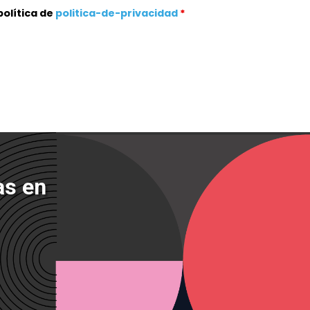
política de
politica-de-privacidad
*
as en